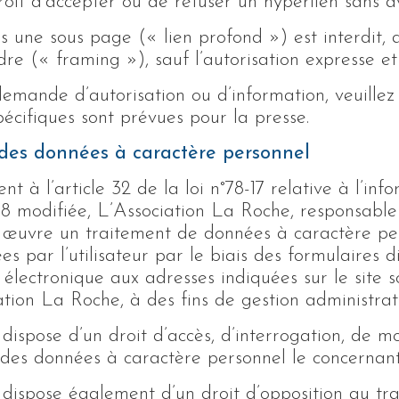
roit d’accepter ou de refuser un hyperlien sans avo
rs une sous page (« lien profond ») est interdit, 
dre (« framing »), sauf l’autorisation expresse 
emande d’autorisation ou d’information, veuillez
pécifiques sont prévues pour la presse.
 des données à caractère personnel
 à l’article 32 de la loi n°78-17 relative à l’info
78 modifiée, L’Association La Roche, responsable 
n œuvre un traitement de données à caractère per
 par l’utilisateur par le biais des formulaires di
 électronique aux adresses indiquées sur le site s
ation La Roche, à des fins de gestion administrat
r dispose d’un droit d’accès, d’interrogation, de mo
 des données à caractère personnel le concernant
r dispose également d’un droit d’opposition au t