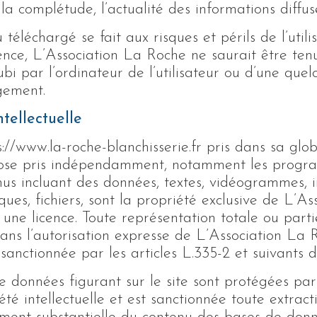
 la complétude, l’actualité des informations diffusé
 téléchargé se fait aux risques et périls de l’utili
nce, L’Association La Roche ne saurait être ten
i par l’ordinateur de l’utilisateur ou d’une que
gement.
ntellectuelle
s://www.la-roche-blanchisserie.fr pris dans sa glo
ose pris indépendamment, notamment les progr
nus incluant des données, textes, vidéogrammes, 
ques, fichiers, sont la propriété exclusive de L’A
une licence. Toute représentation totale ou parti
ns l’autorisation expresse de L’Association La Ro
sanctionnée par les articles L.335-2 et suivants d
 données figurant sur le site sont protégées par 
été intellectuelle et est sanctionnée toute extract