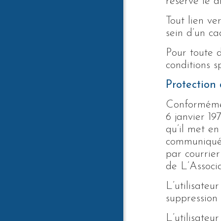
réserve le d
Tout lien ve
sein d’un ca
Pour toute d
conditions s
Protection
Conformément
6 janvier 19
qu’il met e
communiquées
par courrier
de L’Associ
L’utilisateu
suppression
L’utilisateu