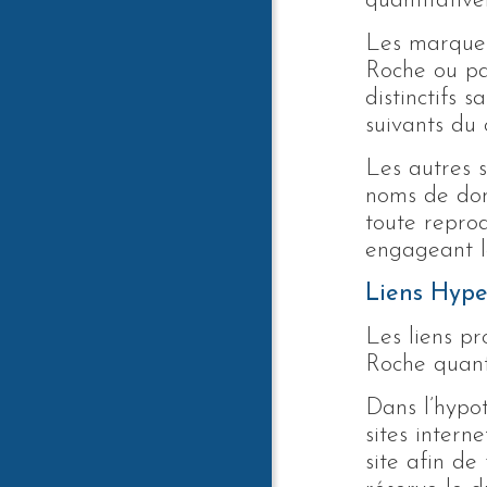
quantitativ
Les marques
Roche ou par
distinctifs 
suivants du 
Les autres s
noms de doma
toute reprod
engageant la
Liens Hype
Les liens pr
Roche quant 
Dans l’hypot
sites intern
site afin d