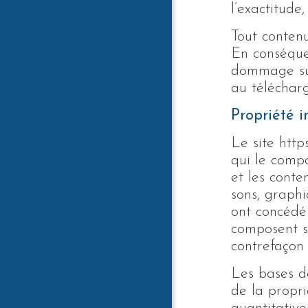
l’exactitude,
Tout contenu
En conséque
dommage sub
au téléchar
Propriété i
Le site http
qui le comp
et les conte
sons, graphi
ont concédé 
composent sa
contrefaçon 
Les bases de
de la propri