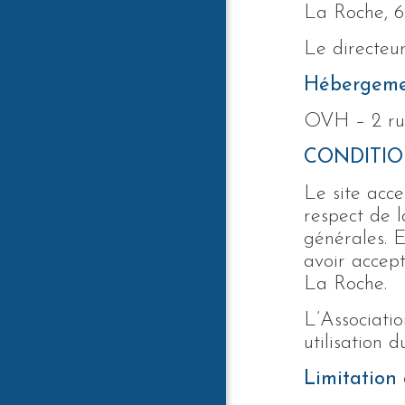
La Roche, 6
Le directeu
Hébergem
OVH – 2 ru
CONDITIO
Le site acce
respect de l
générales. E
avoir accept
La Roche.
L’Associati
utilisation d
Limitation 