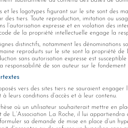
ement substantielle du contenu des bases de donn
 et les logotypes figurant sur le site sont des 
 des tiers. Toute reproduction, imitation ou usage
sans l’autorisation expresse et en violation des int
code de la propriété intellectuelle engage la resp
ignes distinctifs, notamment les dénominations s
ine reproduits sur le site sont la propriété de 
uction sans autorisation expresse est susceptible
 responsabilité de son auteur sur le fondement de
rtextes
oposés vers des sites tiers ne sauraient engager 
à leurs conditions d’accès et à leur contenu.
hèse où un utilisateur souhaiterait mettre en pla
et de L’Association La Roche, il lui appartiendra 
e formuler sa demande de mise en place d’un hype