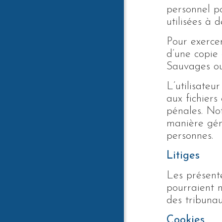
personnel po
utilisées à 
Pour exercer
d’une copie 
Sauvages ou 
L’utilisateur
aux fichiers
pénales. Not
manière géné
personnes.
Litiges
Les présente
pourraient n
des tribuna
Cookies